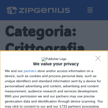
Categoria:
Crittografia
Perché un file ZIP può avere
We value your privacy
due password per
We and our
partners
store and/or access information on a
device, such as cookies and process personal data, such as
decifrarlo?
unique identifiers and standard information sent by a device for
personalised advertising and content, advertising and content
measurement, audience research and services development.
With your permission we and our partners may use precise
geolocation data and identification through device scanning. You
may click to consent to our and our 1733 partners’ processing