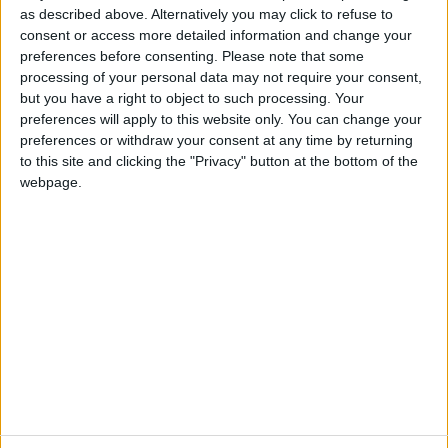
as described above. Alternatively you may click to refuse to
consent or access more detailed information and change your
preferences before consenting.
Please note that some
processing of your personal data may not require your consent,
but you have a right to object to such processing. Your
Perché un archivio ZIP può essere decifrato con due
preferences will apply to this website only. You can change your
password diverse? Come è possibile proteggere meglio i
preferences or withdraw your consent at any time by returning
to this site and clicking the "Privacy" button at the bottom of the
files in un archivio ZIP?
webpage.
Non fidarti della crittografia
del tuo telefono: usa Czip X
per creare archivi cifrati.