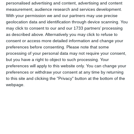
migliorate e rese compatibili con le nuove versioni di
personalised advertising and content, advertising and content
Windows, altre invece sono state rimosse perché
measurement, audience research and services development.
correlate con hardware ormai obsoleti. Provate ad
With your permission we and our partners may use precise
geolocation data and identification through device scanning. You
installare ZipGenius 6.3.2.3110 su Windows 98:
may click to consent to our and our 1733 partners’ processing
riceveret un messaggio d’errore riguardante la mancanza
as described above. Alternatively you may click to refuse to
di supporto a Unicode. E’ ovvio che sia così poiché
consent or access more detailed information and change your
Windows 98 non supportava nativamente Unicode.
preferences before consenting.
Please note that some
L’unica soluzione, dunque, è scaricare una versione
processing of your personal data may not require your consent,
precedente e sicuramente funzionante perché non troppo
but you have a right to object to such processing. Your
evoluta.
preferences will apply to this website only. You can change your
preferences or withdraw your consent at any time by returning
to this site and clicking the "Privacy" button at the bottom of the
webpage.