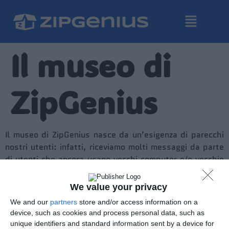
Il museo di
ZipGenius
Il museo di ZipGenius nasce da un’esigenza di parecchi
nostri utenti: infatti, riceviamo molti messaggi da parte
di utenti che ancora usano vecchi computer e/o vecchie
versioni di Windows che si lamentano del
malfunzionamento delle versioni più recenti di ZipGenius
We value your privacy
nelle loro installazioni. Tutto ciò è atteso ed è normale:
We and our
partners
store and/or access information on a
ZipGenius, infatti, si è evoluto nel corso di questi 17
device, such as cookies and process personal data, such as
anni, ha acquistato nuove funzioni, alcune sono state
unique identifiers and standard information sent by a device for