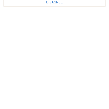
DISAGREE
My Own Passphrase
matteoriso.it