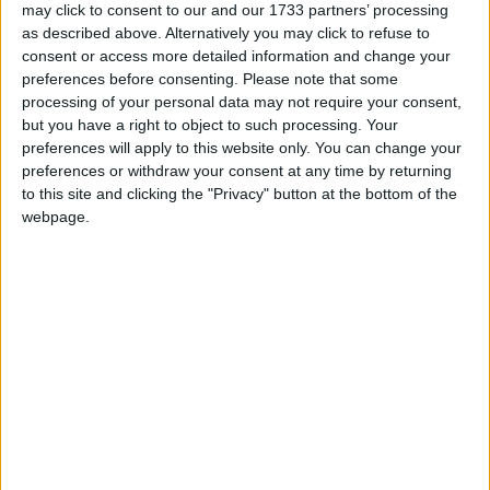
se attaccati.
may click to consent to our and our 1733 partners’ processing
as described above. Alternatively you may click to refuse to
Quasi tutte le applicazioni per la compressione hanno
consent or access more detailed information and change your
migliorato i propri strumenti per la protezione degli
preferences before consenting.
Please note that some
archivi e tutte hanno superato la tipica (e debole)
processing of your personal data may not require your consent,
protezione offerta dalla password del formato ZIP.
but you have a right to object to such processing. Your
Migliori protezioni al costo dell’interruzione
preferences will apply to this website only. You can change your
preferences or withdraw your consent at any time by returning
della portabilità dell’archivio ZIP verso altre
to this site and clicking the "Privacy" button at the bottom of the
applicazioni di compressione che non usano le stesse
webpage.
tecnologie di cifratura – sempre più spesso sono
impiegate tecnologie proprietarie.
ZipGenius fa un ulteriore passo in avanti!
Al contrario dei concorrenti, noi abbiamo a cuore il
problema della compatibilità e dell’interoperabilità
con applicazioni concorrenti di ZipGenius. Ecco perché
abbiamo creato la tecnologia di cifratura CZIP: un
ottima soluzione per proteggere gli archivi zip e
garantire che questi possano essere letti anche da
altre applicazioni simili.