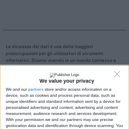
La sicurezza dei dati è una delle maggiori
preoccupazioni per gli utilizzatori di strumenti
informatici. Stiamo vivendo in un mondo connesso e
nessuno può pacificamente affermare che i propri
documenti e dati siano al sicuro: può capitare che si
smarrisca il notebook, che ci si connetta a reti
We value your privacy
wireless-civetta, che si condividano i documenti con le
We and our
partners
store and/or access information on a
persone sbagliate o che un malintenzionato riesca ad
device, such as cookies and process personal data, such as
accedere ai nostri files. Il rischio diventa ancora più
unique identifiers and standard information sent by a device for
personalised advertising and content, advertising and content
consistente si ha l’abitudine di conservare i documenti
measurement, audience research and services development.
su server remoti che non si controllano direttamente
With your permission we and our partners may use precise
e, quindi, che non è possibile disconnettere dalla rete
geolocation data and identification through device scanning. You