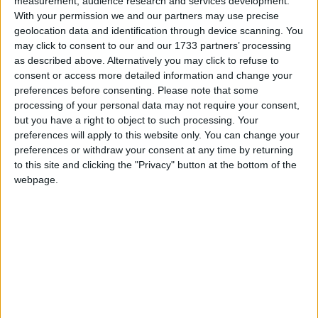
measurement, audience research and services development.
With your permission we and our partners may use precise
geolocation data and identification through device scanning. You
may click to consent to our and our 1733 partners’ processing
as described above. Alternatively you may click to refuse to
consent or access more detailed information and change your
preferences before consenting.
Please note that some
processing of your personal data may not require your consent,
but you have a right to object to such processing. Your
preferences will apply to this website only. You can change your
preferences or withdraw your consent at any time by returning
to this site and clicking the "Privacy" button at the bottom of the
webpage.
U
n recente studio accademico ha rilevato che
oltre cento milioni di telefoni Samsung hanno un grave
bug nel sistema crittografico che rende del tutto
inutile le tecniche di protezione implementate. Non è