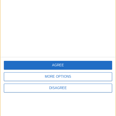
Dopo 25 anni ZipGenius è ancora nelle lista delle top 20
utility zip. Questo e tanto altro ancora.
AGREE
My Own Passphrase: un
nuovo progetto
MORE OPTIONS
DISAGREE
My Own Passphrase: il nostro generatore di passphrase
robuste e affidabili.