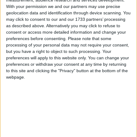
measurement, audience research and services development.
With your permission we and our partners may use precise
geolocation data and identification through device scanning. You
may click to consent to our and our 1733 partners’ processing
as described above. Alternatively you may click to refuse to
consent or access more detailed information and change your
preferences before consenting.
Please note that some
processing of your personal data may not require your consent,
but you have a right to object to such processing. Your
ZipGenius X adotta il design fornito dagli elementi
preferences will apply to this website only. You can change your
distintivi di Windows 11 come i materiali Mica, Mica Alt e
preferences or withdraw your consent at any time by returning
Acrilico per gli sfondi delle applicazioni.
to this site and clicking the "Privacy" button at the bottom of the
webpage.
#ZipGenius ancora nella
lista delle top 20 #utility
#zip anche per il 2022