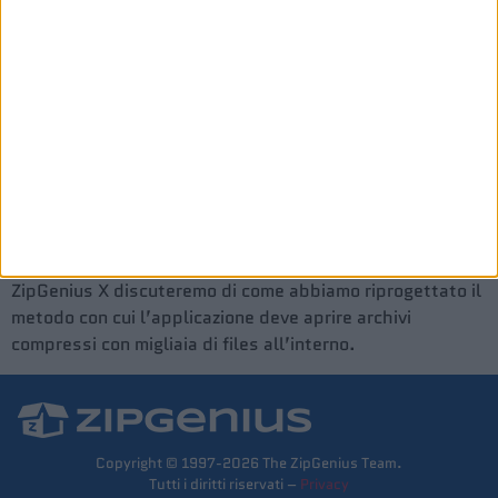
ZipGenius Diario dello
Sviluppo – ep. 4
In questo nuovo episodio del diario dello sviluppo di
ZipGenius X discuteremo di come abbiamo riprogettato il
metodo con cui l’applicazione deve aprire archivi
compressi con migliaia di files all’interno.
Copyright © 1997-2026 The ZipGenius Team.
Tutti i diritti riservati –
Privacy