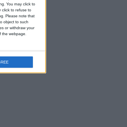
ng. You may click to
click to refuse to
riori alla v.6.3.2.X)
ng.
Please note that
o object to such
ces or withdraw your
 of the webpage.
GREE