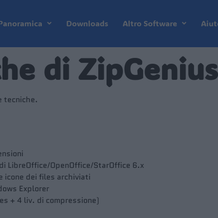
Panoramica
Downloads
Altro Software
Aiut
che di ZipGenius
e tecniche.
ensioni
di LibreOffice/OpenOffice/StarOffice 6.x
 icone dei files archiviati
ndows Explorer
les + 4 liv. di compressione)