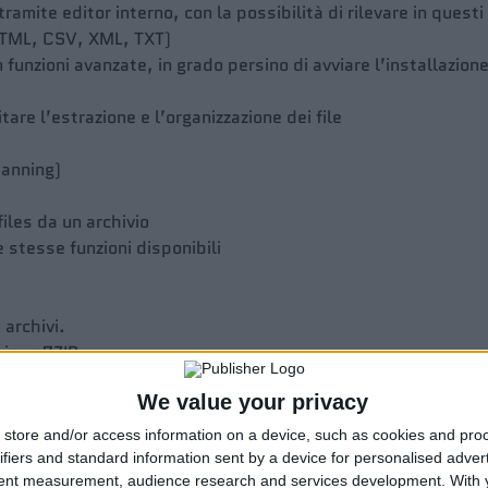
amite editor interno, con la possibilità di rilevare in questi 
 (HTML, CSV, XML, TXT)
n funzioni avanzate, in grado persino di avviare l’installazi
tare l’estrazione e l’organizzazione dei file
panning)
iles da un archivio
e stesse funzioni disponibili
 archivi.
sione 7ZIP
lo archivi ZIP)
We value your privacy
 temi e skin.
onati.
store and/or access information on a device, such as cookies and pro
ifiers and standard information sent by a device for personalised adver
tent measurement, audience research and services development.
With 