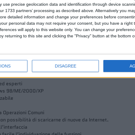
 use precise geolocation data and identification through device scanni
ur 1733 partners’ processing as described above. Alternatively you may 
e ActiveSync
(Caratteristica presente solo nelle versioni ante
ore detailed information and change your preferences before consenti
larmente tramite il programma e-mail predefinito.
our personal data may not require your consent, but you have a right t
estratti su Internet
ferences will apply to this website only. You can change your preferen
y returning to this site and clicking the "Privacy" button at the bottom
 versione: consente l’upload dei files)
 dei files
stimato per il download di un archivio)
E64
IONS
DISAGREE
A
 ed esperti
ndows 98/ME/2000/XP
zabile
ra Operazioni Comuni
con possibilità di scaricarne di nuove da Internet.
l’interfaccia
facile l’individuazione delle funzioni