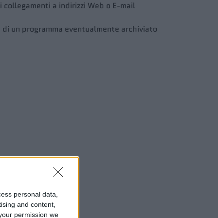
i collegamenti a indirizzi Web o E-mail
one di un programma eventualmente archiviato
cess personal data,
tising and content,
your permission we