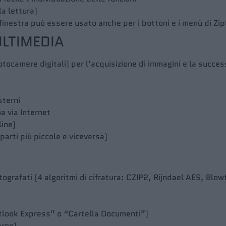
la lettura)
a finestra può essere usato anche per i bottoni e i menù di Zi
ULTIMEDIA
ocamere digitali) per l’acquisizione di immagini e la succes
sterni
 via Internet
ine)
n parti più piccole e viceversa)
tografati (4 algoritmi di cifratura: CZIP2, Rijndael AES, Blowf
utlook Express” o “Cartella Documenti”)
erno)