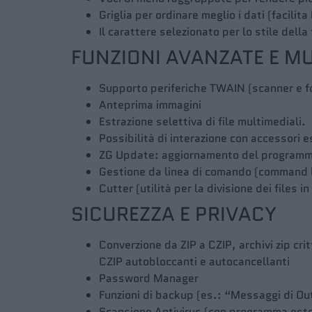
Griglia per ordinare meglio i dati (facilita 
Il carattere selezionato per lo stile dell
FUNZIONI AVANZATE E M
Supporto periferiche TWAIN (scanner e fot
Anteprima immagini
Estrazione selettiva di file multimediali.
Possibilità di interazione con accessori e
ZG Update: aggiornamento del programma
Gestione da linea di comando (command l
Cutter (utilità per la divisione dei files i
SICUREZZA E PRIVACY
Converzione da ZIP a CZIP, archivi zip crit
CZIP autobloccanti e autocancellanti
Password Manager
Funzioni di backup (es.: “Messaggi di O
Scansione Antivirus (con programma est