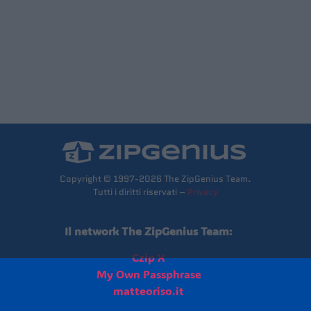
Copyright © 1997-2026 The ZipGenius Team.
Tutti i diritti riservati –
Privacy
Il network The ZipGenius Team:
Czip X
My Own Passphrase
matteoriso.it