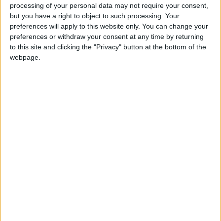
processing of your personal data may not require your consent,
but you have a right to object to such processing. Your
preferences will apply to this website only. You can change your
preferences or withdraw your consent at any time by returning
to this site and clicking the "Privacy" button at the bottom of the
webpage.
A
volte le decisioni che prendiamo non sono
le migliori e siamo (piacevolmente) costretti a tornare
sui nostri passi. Ultimamente abbiamo preso una
decisione stupida e ci avete fatto capire che
sbagliavamo.
Solo i morti e gli stupidi non cambiano mai
opinione. (
James Russell Lowell
)
Il
1° novembre
abbiamo trasformato il nostro sito